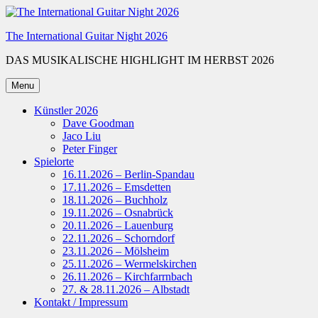
Skip
to
The International Guitar Night 2026
content
DAS MUSIKALISCHE HIGHLIGHT IM HERBST 2026
Menu
Künstler 2026
Dave Goodman
Jaco Liu
Peter Finger
Spielorte
16.11.2026 – Berlin-Spandau
17.11.2026 – Emsdetten
18.11.2026 – Buchholz
19.11.2026 – Osnabrück
20.11.2026 – Lauenburg
22.11.2026 – Schorndorf
23.11.2026 – Mölsheim
25.11.2026 – Wermelskirchen
26.11.2026 – Kirchfarrnbach
27. & 28.11.2026 – Albstadt
Kontakt / Impressum