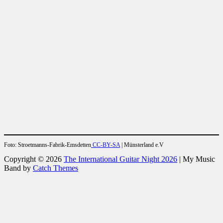
Foto: Stroetmanns-Fabrik-Emsdetten
CC-BY-SA
| Münsterland e.V
Copyright © 2026
The International Guitar Night 2026
|
My Music
Band by
Catch Themes
Scroll
Scroll
Up
Up