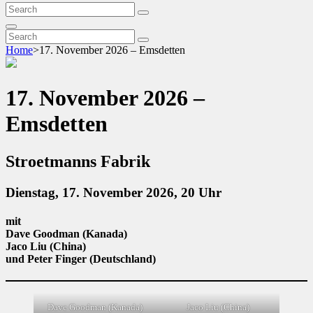
Search
Search
for:
Search
Search
Search
for:
Home
>
17. November 2026 – Emsdetten
17. November 2026 –
Emsdetten
Stroetmanns Fabrik
Dienstag, 17. November 2026, 20 Uhr
mit
Dave Goodman (Kanada)
Jaco Liu (China)
und Peter Finger (Deutschland)
Dave Goodman (Kanada)
Jaco Liu (China)